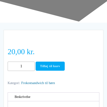
20,00
kr.
Æg
Tilføj til kurv
og
tomat
antal
Kategori:
Frokostsandwich til børn
Beskrivelse