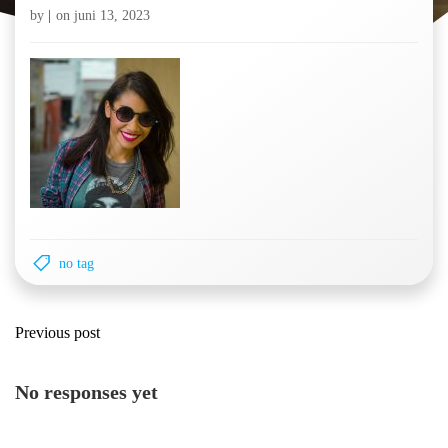
by
|
on
juni 13, 2023
no tag
Post
Previous post
navigation
No responses yet