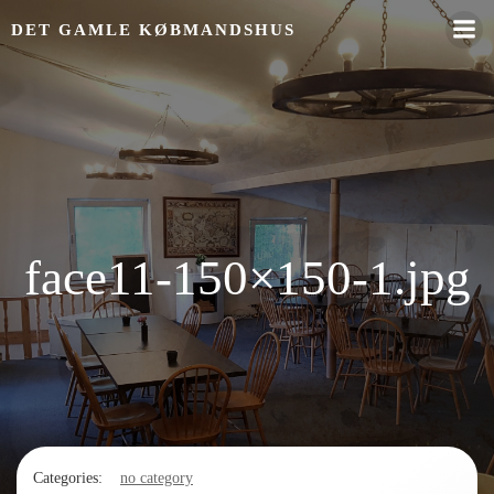
Videre
DET GAMLE KØBMANDSHUS
til
indhold
face11-150×150-1.jpg
Categories:
no category