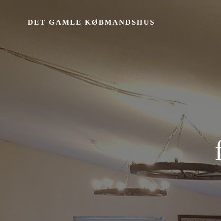
Videre
til
DET GAMLE KØBMANDSHUS
indhold