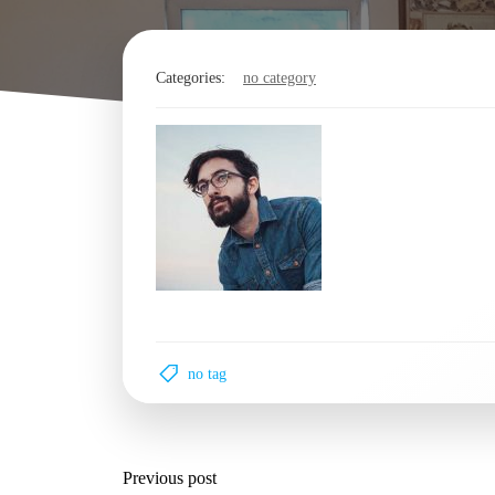
Categories:
no category
no tag
Post
Previous post