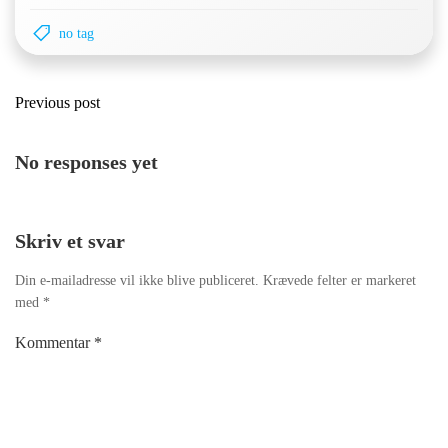
no tag
Post
Previous post
navigation
No responses yet
Skriv et svar
Din e-mailadresse vil ikke blive publiceret.
Krævede felter er markeret
med
*
Kommentar
*