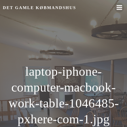
Videre
DET GAMLE KØBMANDSHUS
til
indhold
laptop-iphone-
computer-macbook-
work-table-1046485-
pxhere-com-1.jpg